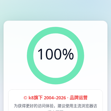
100%
© k8旗下 2004–2026 · 品牌运营
为获得更好的访问体验，建议使用主流浏览器访